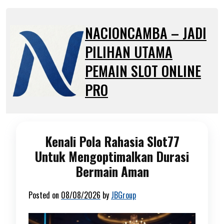
Skip
to
NACIONCAMBA – JADI
content
PILIHAN UTAMA
PEMAIN SLOT ONLINE
PRO
Kenali Pola Rahasia Slot77
Untuk Mengoptimalkan Durasi
Bermain Aman
Posted on
08/08/2026
by
JBGroup