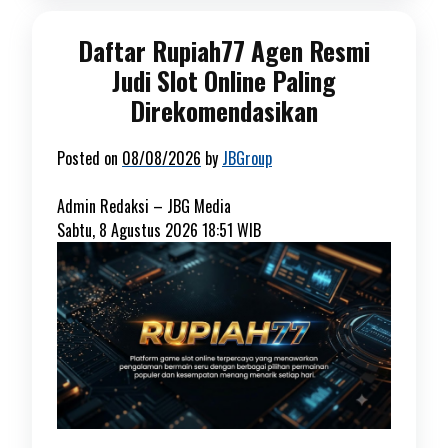
Daftar Rupiah77 Agen Resmi
Judi Slot Online Paling
Direkomendasikan
Posted on
08/08/2026
by
JBGroup
Admin Redaksi –
JBG Media
Sabtu, 8 Agustus 2026 18:51 WIB