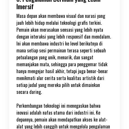
Imersif
Masa depan akan membawa visual dan narasi yang
jauh lebih hidup melalui teknologi grafis terkini.
Pemain akan merasakan sensasi yang lebih nyata
dengan interaksi yang lebih responsif dan mendalam.
Ini akan membawa industri ke level berikutnya di
mana setiap sesi permainan terasa seperti sebuah
petualangan yang unik, menarik, dan sangat
memanjakan mata, sehingga para penggemar tidak
hanya mengejar hasil akhir, tetapi juga benar-benar
menikmati alur cerita serta kualitas artistik dari
setiap judul yang mereka pilih untuk dimainkan
secara daring.
Perkembangan teknologi ini menegaskan bahwa
inovasi adalah nafas utama dari industri ini. Ke
depannya, pemain akan mendapatkan akses ke alat-
alat yang lebih canggih untuk mengelola pengalaman