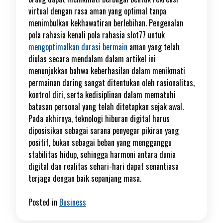
virtual dengan rasa aman yang optimal tanpa
menimbulkan kekhawatiran berlebihan. Pengenalan
pola rahasia kenali pola rahasia slot77 untuk
mengoptimalkan durasi bermain
aman yang telah
diulas secara mendalam dalam artikel ini
menunjukkan bahwa keberhasilan dalam menikmati
permainan daring sangat ditentukan oleh rasionalitas,
kontrol diri, serta kedisiplinan dalam mematuhi
batasan personal yang telah ditetapkan sejak awal.
Pada akhirnya, teknologi hiburan digital harus
diposisikan sebagai sarana penyegar pikiran yang
positif, bukan sebagai beban yang mengganggu
stabilitas hidup, sehingga harmoni antara dunia
digital dan realitas sehari-hari dapat senantiasa
terjaga dengan baik sepanjang masa.
Posted in
Business