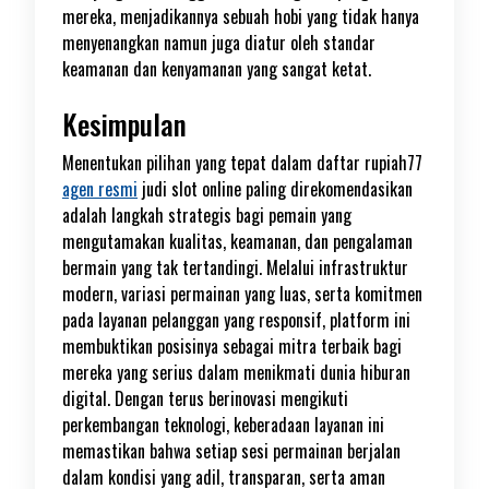
mereka, menjadikannya sebuah hobi yang tidak hanya
menyenangkan namun juga diatur oleh standar
keamanan dan kenyamanan yang sangat ketat.
Kesimpulan
Menentukan pilihan yang tepat dalam daftar rupiah77
agen resmi
judi slot online paling direkomendasikan
adalah langkah strategis bagi pemain yang
mengutamakan kualitas, keamanan, dan pengalaman
bermain yang tak tertandingi. Melalui infrastruktur
modern, variasi permainan yang luas, serta komitmen
pada layanan pelanggan yang responsif, platform ini
membuktikan posisinya sebagai mitra terbaik bagi
mereka yang serius dalam menikmati dunia hiburan
digital. Dengan terus berinovasi mengikuti
perkembangan teknologi, keberadaan layanan ini
memastikan bahwa setiap sesi permainan berjalan
dalam kondisi yang adil, transparan, serta aman