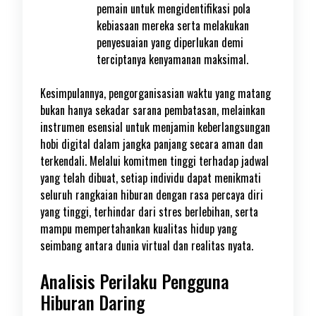
pemain untuk mengidentifikasi pola
kebiasaan mereka serta melakukan
penyesuaian yang diperlukan demi
terciptanya kenyamanan maksimal.
Kesimpulannya, pengorganisasian waktu yang matang
bukan hanya sekadar sarana pembatasan, melainkan
instrumen esensial untuk menjamin keberlangsungan
hobi digital dalam jangka panjang secara aman dan
terkendali. Melalui komitmen tinggi terhadap jadwal
yang telah dibuat, setiap individu dapat menikmati
seluruh rangkaian hiburan dengan rasa percaya diri
yang tinggi, terhindar dari stres berlebihan, serta
mampu mempertahankan kualitas hidup yang
seimbang antara dunia virtual dan realitas nyata.
Analisis Perilaku Pengguna
Hiburan Daring